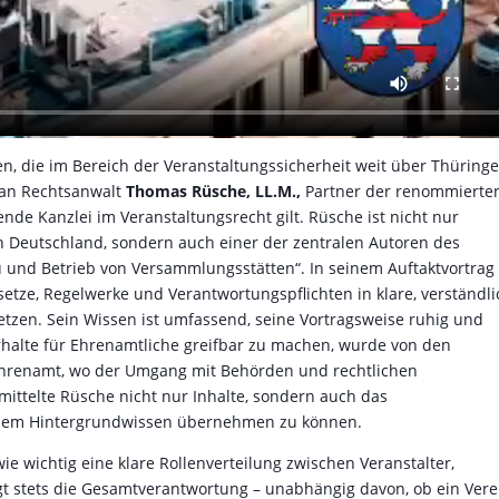
n, die im Bereich der Veranstaltungssicherheit weit über Thüring
oran Rechtsanwalt
Thomas Rüsche, LL.M.,
Partner der renommierte
nde Kanzlei im Veranstaltungsrecht gilt. Rüsche ist nicht nur
n Deutschland, sondern auch einer der zentralen Autoren des
u und Betrieb von Versammlungsstätten“. In seinem Auftaktvortrag
esetze, Regelwerke und Verantwortungspflichten in klare, verständl
etzen. Sein Wissen ist umfassend, seine Vortragsweise ruhig und
erhalte für Ehrenamtliche greifbar zu machen, wurde von den
hrenamt, wo der Umgang mit Behörden und rechtlichen
mittelte Rüsche nicht nur Inhalte, sondern auch das
ichem Hintergrundwissen übernehmen zu können.
ie wichtig eine klare Rollenverteilung zwischen Veranstalter,
ägt stets die Gesamtverantwortung – unabhängig davon, ob ein Vere