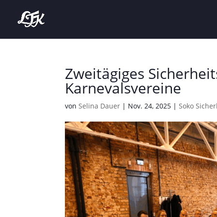
Zweitägiges Sicherheit
Karnevalsvereine
von
Selina Dauer
|
Nov. 24, 2025
|
Soko Sicher