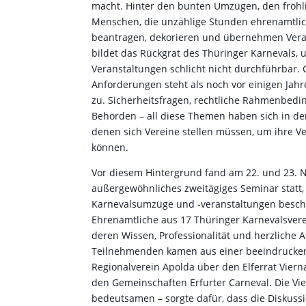
macht. Hinter den bunten Umzügen, den fröhli
Menschen, die unzählige Stunden ehrenamtliche
beantragen, dekorieren und übernehmen Veran
bildet das Rückgrat des Thüringer Karnevals,
Veranstaltungen schlicht nicht durchführbar.
Anforderungen steht als noch vor einigen Jah
zu. Sicherheitsfragen, rechtliche Rahmenbed
Behörden – all diese Themen haben sich in de
denen sich Vereine stellen müssen, um ihre V
können.
Vor diesem Hintergrund fand am 22. und 23. N
außergewöhnliches zweitägiges Seminar statt, 
Karnevalsumzüge und -veranstaltungen beschäf
Ehrenamtliche aus 17 Thüringer Karnevalsver
deren Wissen, Professionalität und herzliche 
Teilnehmenden kamen aus einer beeindruckend
Regionalverein Apolda über den Elferrat Vier
den Gemeinschaften Erfurter Carneval. Die Viel
bedeutsamen – sorgte dafür, dass die Diskuss