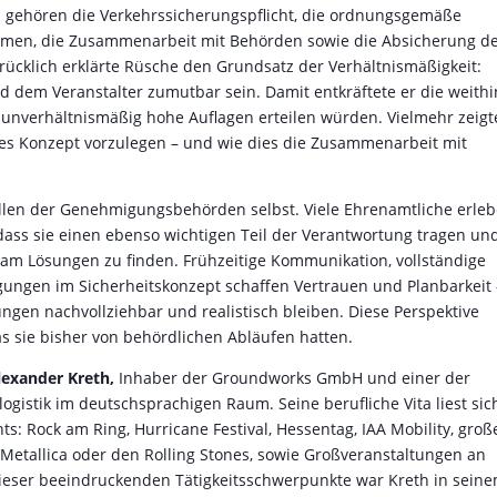
zu gehören die Verkehrssicherungspflicht, die ordnungsgemäße
men, die Zusammenarbeit mit Behörden sowie die Absicherung d
cklich erklärte Rüsche den Grundsatz der Verhältnismäßigkeit:
dem Veranstalter zumutbar sein. Damit entkräftete er die weithi
 unverhältnismäßig hohe Auflagen erteilen würden. Vielmehr zeigte
iertes Konzept vorzulegen – und wie dies die Zusammenarbeit mit
ollen der Genehmigungsbehörden selbst. Viele Ehrenamtliche erle
 dass sie einen ebenso wichtigen Teil der Verantwortung tragen un
sam Lösungen zu finden. Frühzeitige Kommunikation, vollständige
ungen im Sicherheitskonzept schaffen Vertrauen und Planbarkeit 
ngen nachvollziehbar und realistisch bleiben. Diese Perspektive
as sie bisher von behördlichen Abläufen hatten.
lexander Kreth
,
Inhaber der Groundworks GmbH und einer der
ogistik im deutschsprachigen Raum. Seine berufliche Vita liest sic
s: Rock am Ring, Hurricane Festival, Hessentag, IAA Mobility, groß
Metallica oder den Rolling Stones, sowie Großveranstaltungen an
ieser beeindruckenden Tätigkeitsschwerpunkte war Kreth in sein