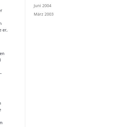
Juni 2004
er
März 2003
n
 er,
ben
d
–
h
e
em