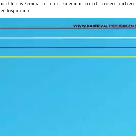
achte das Seminar nicht nur zu einem Lernort, sondern auch zu
en Inspiration.