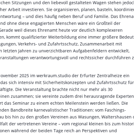
chen Sitzungen und den liebevoll gestalteten Wagen stehen jedo
r Arbeit investieren. Sie organisieren, planen, basteln, koordinie
twortung – und dies häufig neben Beruf und Familie. Das Ehren
 und ohne diese engagierten Menschen wäre ein Großteil der
 Gerade weil dieses Ehrenamt heute vor deutlich komplexeren
ren, kommt qualifizierter Weiterbildung eine immer größere Bedeu
ingungen, Verkehrs- und Zufahrtsschutz, Zusammenarbeit mit
n letzten Jahren zu unverzichtbaren Aufgabenfeldern entwickelt,
eranstaltungen verantwortungsvoll und rechtssicher durchführen 
ovember 2025 im werkraum.studio der Erfurter Zentralheize ein
das sich intensiv mit Sicherheitskonzepten und Zufahrtsschutz fü
tigte. Die Veranstaltung brachte nicht nur mehr als 30
einen zusammen; sie vereinte zudem drei herausragende Experten
Art das Seminar zu einem echten Meilenstein werden ließen. Die
en Bandbreite karnevalistischer Traditionen: vom Faschings-
nau bis hin zu den großen Vereinen aus Wasungen, Waltershausen 
falt der vertretenen Vereine – vom regional kleinen bis zum histor
ionen während der beiden Tage reich an Perspektiven und