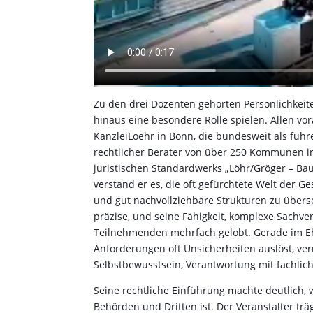
Zu den drei Dozenten gehörten Persönlichkeite
hinaus eine besondere Rolle spielen. Allen v
KanzleiLoehr in Bonn, die bundesweit als führe
rechtlicher Berater von über 250 Kommunen i
juristischen Standardwerks „Löhr/Gröger – Ba
verstand er es, die oft gefürchtete Welt der G
und gut nachvollziehbare Strukturen zu übers
präzise, und seine Fähigkeit, komplexe Sachv
Teilnehmenden mehrfach gelobt. Gerade im E
Anforderungen oft Unsicherheiten auslöst, ver
Selbstbewusstsein, Verantwortung mit fachl
Seine rechtliche Einführung machte deutlich, w
Behörden und Dritten ist. Der Veranstalter tr