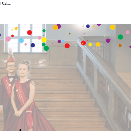
02....