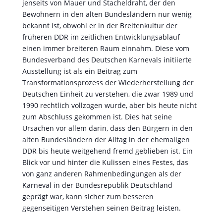
1990 rechtlich vollzogen wurde, aber bis heute nicht
zum Abschluss gekommen ist. Dies hat seine
Ursachen vor allem darin, dass den Bürgern in den
alten Bundesländern der Alltag in der ehemaligen
DDR bis heute weitgehend fremd geblieben ist. Ein
Blick vor und hinter die Kulissen eines Festes, das
von ganz anderen Rahmenbedingungen als der
Karneval in der Bundesrepublik Deutschland
geprägt war, kann sicher zum besseren
gegenseitigen Verstehen seinen Beitrag leisten.
Der Karneval in der ehemaligen DDR konnte nicht
auf die vorhandenen historischen Traditionen
zurückgreifen. Zuerst staatlicherseits weitgehend
ignoriert, da er als überholtes Relikt einer
überholten Bürgertradition galt, zwang seine
zunehmende Akzeptanz in der Bevölkerung dazu,
ihn als Objekt der Kulturförderung und das hieß im
Sozialismus auch immer als Gegenstand der
inhaltlichen Beeinflussung zu begreifen. Seine Arbeit