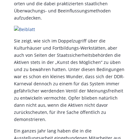
und zu bewähren hatten. Unter diesen Bedingungen
war es schon ein kleines Wunder, dass sich der DDR-
Karneval dennoch zu einem für das System immer
gefährlicher werdenden Ventil der Meinungsfreiheit
zu entwickeln vermochte. Opfer blieben natürlich
dann nicht aus, wenn die Aktiven nicht davor
zurückscheuten, für ihre Sache öffentlich zu
demonstrieren.
Ein ganzes Jahr lang haben die in die
Ausstellungsarbeit eingebundenen Mitarbeiter aus
den alten und neuen Bundesländern Sach-Objekte
zusammengetragen, die nicht nur als ein materieller
Beitrag zur Geschichtsaufarbeitung der DDR-Epoche
zu bewerten sind, sondern auch den Besucher der
Ausstellung einen lebendigen Einblick in die
Lebensbiographie der Deutschen jenseits von Mauer
und Stacheldraht ermöglichen werden. Damit die
gesammelten Zeitzeugen auch für die Zukunft
gesichert bleiben, gehen diese nach Abschluss der