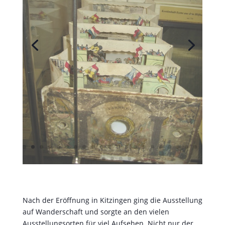
Nach der Eröffnung in Kitzingen ging die Ausstellung
auf Wanderschaft und sorgte an den vielen
Ausstellungsorten für viel Aufsehen. Nicht nur der
Einblick in die besondere Funktion des Karnevals in
dieser Zeit begeisterte die Besucher, vielmehr ist es
auch eine Darstellung des gelebten Alltags in dieser
Zeit, welcher von der Ausstellung transportiert
wurde. Gerade viele Schulen nutzten die
Ausstellung, um den Jugendlichen bei einem Besuch
dieses Stück Zeitgeschichte näher zu bringen.
Stationen der Ausstellung waren unter anderen: