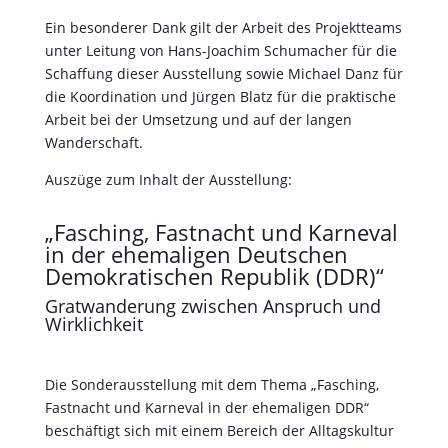
„Fasching, Fastnacht und Karneval
in der ehemaligen Deutschen
Demokratischen Republik (DDR)“
Gratwanderung zwischen Anspruch und
Wirklichkeit
Die Sonderausstellung mit dem Thema „Fasching,
Fastnacht und Karneval in der ehemaligen DDR“
beschäftigt sich mit einem Bereich der Alltagskultur
jenseits von Mauer und Stacheldraht, der den
Bewohnern in den alten Bundesländern nur wenig
bekannt ist, obwohl er in der Breitenkultur der
früheren DDR im zeitlichen Entwicklungsablauf
einen immer breiteren Raum einnahm. Diese vom
Bundesverband des Deutschen Karnevals initiierte
Ausstellung ist als ein Beitrag zum
Transformationsprozess der Wiederherstellung der
Deutschen Einheit zu verstehen, die zwar 1989 und