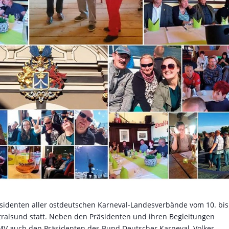
äsidenten aller ostdeutschen Karneval-Landesverbände vom 10. bis
ralsund statt. Neben den Präsidenten und ihren Begleitungen
V auch den Präsidenten des Bund Deutscher Karneval, Volker