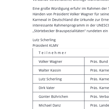
Eine große Würdigung erfuhr im Rahmen der T
Händen von Präsident Volker Wagner für sein
Karneval in Deutschland die Urkunde zur Erne
interessante Rahmenprogramm in der UNESCO-
„Störtebecker Brauspezialitäten“ rundeten ein
Lutz Scherling
Präsident KLMV
T e i l n e h m e r
Volker Wagner
Präs. Bund
Walter Kassin
Präs. Karn
Lutz Scherling
Präs. Karn
Dirk Vater
Präs. Karn
Günter Bührichen
Präs. Verba
Michael Danz
Präs. Land