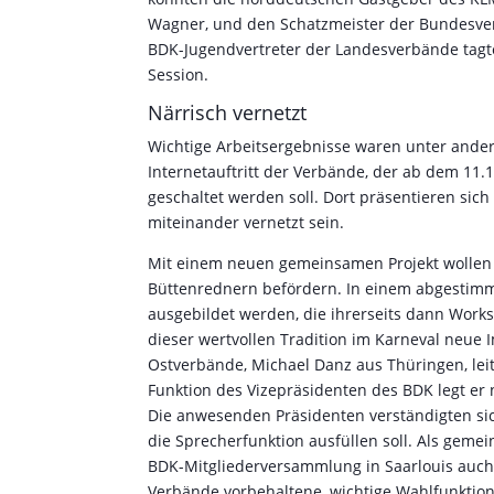
Wagner, und den Schatzmeister der Bundesver
BDK-Jugendvertreter der Landesverbände tagt
Session.
Närrisch vernetzt
Wichtige Arbeitsergebnisse waren unter and
Internetauftritt der Verbände, der ab dem 11
geschaltet werden soll. Dort präsentieren sic
miteinander vernetzt sein.
Mit einem neuen gemeinsamen Projekt wollen 
Büttenrednern befördern. In einem abgestimm
ausgebildet werden, die ihrerseits dann Worksh
dieser wertvollen Tradition im Karneval neue 
Ostverbände, Michael Danz aus Thüringen, leit
Funktion des Vizepräsidenten des BDK legt er 
Die anwesenden Präsidenten verständigten sic
die Sprecherfunktion ausfüllen soll. Als geme
BDK-Mitgliederversammlung in Saarlouis auch 
Verbände vorbehaltene, wichtige Wahlfunktio