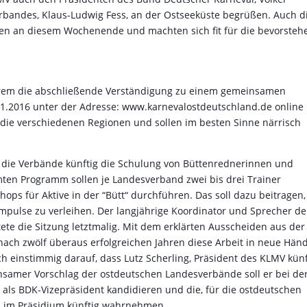
bandes, Klaus-Ludwig Fess, an der Ostseeküste begrüßen. Auch d
en an diesem Wochenende und machten sich fit für die bevorste
erem die abschließende Verständigung zu einem gemeinsamen
.11.2016 unter der Adresse: www.karnevalostdeutschland.de online
h die verschiedenen Regionen und sollen im besten Sinne närrisch
die Verbände künftig die Schulung von Büttenrednerinnen und
ten Programm sollen je Landesverband zwei bis drei Trainer
ops für Aktive in der “Bütt“ durchführen. Das soll dazu beitragen,
Impulse zu verleihen. Der langjährige Koordinator und Sprecher de
ete die Sitzung letztmalig. Mit dem erklärten Ausscheiden aus der
nach zwölf überaus erfolgreichen Jahren diese Arbeit in neue Hän
h einstimmig darauf, dass Lutz Scherling, Präsident des KLMV künf
insamer Vorschlag der ostdeutschen Landesverbände soll er bei de
als BDK-Vizepräsident kandidieren und die, für die ostdeutschen
n im Präsidium künftig wahrnehmen.