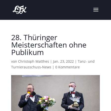
28. Thüringer
Meisterschaften ohne
Publikum
von
Christoph Matthes
|
Jan. 23, 2022
|
Tanz- und
Turnierausschuss-News
|
0 Kommentare