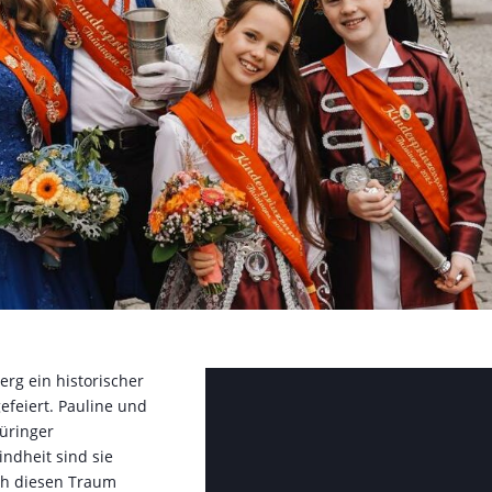
rg ein historischer
efeiert. Pauline und
üringer
indheit sind sie
ch diesen Traum