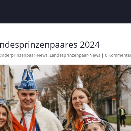
andesprinzenpaares 2024
kinderprinzenpaar-News
,
Landesprinzenpaar-News
|
0 Kommenta