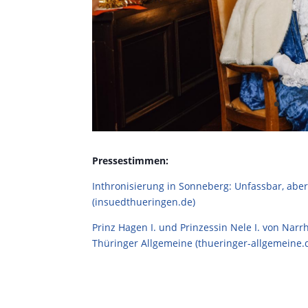
Pressestimmen:
Inthronisierung in Sonneberg: Unfassbar, aber 
(insuedthueringen.de)
Prinz Hagen I. und Prinzessin Nele I. von Nar
Thüringer Allgemeine (thueringer-allgemeine.