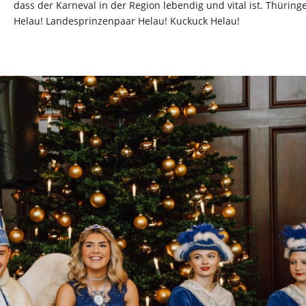
dass der Karneval in der Region lebendig und vital ist. Thüring
Helau! Landesprinzenpaar Helau! Kuckuck Helau!