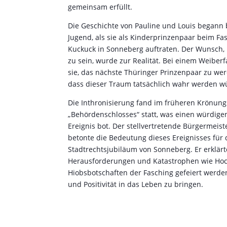
gemeinsam erfüllt.
Die Geschichte von Pauline und Louis begann b
Jugend, als sie als Kinderprinzenpaar beim Fa
Kuckuck in Sonneberg auftraten. Der Wunsch, 
zu sein, wurde zur Realität. Bei einem Weiber
sie, das nächste Thüringer Prinzenpaar zu we
dass dieser Traum tatsächlich wahr werden w
Die Inthronisierung fand im früheren Krönung
„Behördenschlosses“ statt, was einen würdige
Ereignis bot. Der stellvertretende Bürgermeist
betonte die Bedeutung dieses Ereignisses für 
Stadtrechtsjubiläum von Sonneberg. Er erklärte
Herausforderungen und Katastrophen wie Ho
Hiobsbotschaften der Fasching gefeiert werde
und Positivität in das Leben zu bringen.