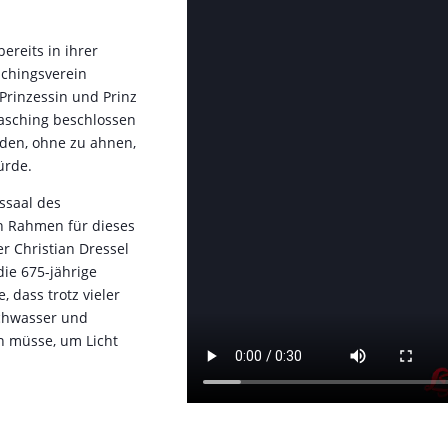
ereits in ihrer
schingsverein
Prinzessin und Prinz
fasching beschlossen
rden, ohne zu ahnen,
ürde.
ssaal des
n Rahmen für dieses
er Christian Dressel
die 675-jährige
, dass trotz vieler
chwasser und
n müsse, um Licht