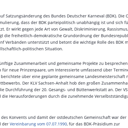
auf Satzungsänderung des Bundes Deutscher Karneval (BDK). Die O
mulierung, dass der BDK parteipolitisch unabhängig ist und sich f
zt. Er wirkt gegen jede Art von Gewalt, Diskriminierung, Rassismus
gt die freiheitlich-demokratische Grundordnung der Bundesrepubl
nf Verbänden unterstützt und betont die wichtige Rolle des BDK m
schaftlich-politischen Situation.
ukünftige Zusammenarbeit und gemeinsame Projekte zu besprechen
p für neue Prinzenpaare, um Interessierte umfassend über Termin
B berichtete über eine geplante gemeinsame Landesmeisterschaft 
ettbewerbs. Der KLV Sachsen-Anhalt hob den großen Zusammenha
die Durchführung der 20. Gesangs- und Büttenwerkstatt an. Der V
und die Herausforderungen durch die zunehmende Verselbstständi
ft des Konvents und damit der ostdeutschen Gemeinschaft war der
d der
Vereinbarung vom 07.07.1990
, für das BDK-Präsidium zur