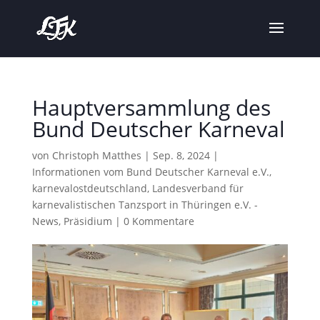
Hauptversammlung des
Bund Deutscher Karneval
von
Christoph Matthes
|
Sep. 8, 2024
|
Informationen vom Bund Deutscher Karneval e.V.
,
karnevalostdeutschland
,
Landesverband für
karnevalistischen Tanzsport in Thüringen e.V. -
News
,
Präsidium
|
0 Kommentare